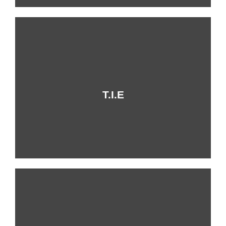
+Info
T.I.E