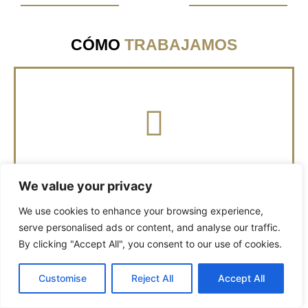
CÓMO
TRABAJAMOS
intercambio de impresiones
Reunión sin coste para
1
We value your privacy
We use cookies to enhance your browsing experience,
Reunión
serve personalised ads or content, and analyse our traffic.
By clicking "Accept All", you consent to our use of cookies.
Customise
Reject All
Accept All