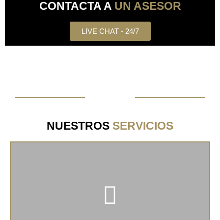
CONTACTA A
UN ASESOR
LIVE CHAT - 24/7
NUESTROS
SERVICIOS
Llegar a un nuevo país o realizar tus trámites de
extranjería ahora será mucho más fácil de la mano
de los expertos de JUMBRELA.