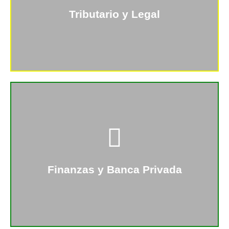
los mejores profesionales en este campo.
Tributario y Legal
+Info
La forma en como inviertes tu dinero y como
diversificas tus ganancias debe hacerse de forma
segura y eficaz, y en JUMBRELA podemos ayudarte
con eso.
Finanzas y Banca Privada
+Info