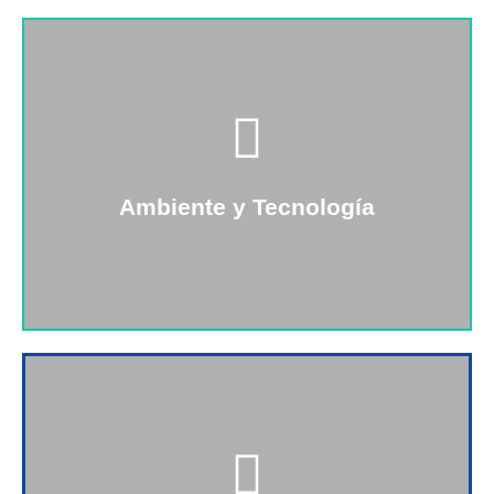
El éxito de tu emprendimiento va de la mano con tu
compromiso con el medio ambiente y el uso que le
das a la tecnología, cuenta con nosotros para
ayudarte.
Ambiente y Tecnología
+Info
La mejor manera de invertir tu dinero y obtener
beneficios óptimos es saber cómo invertir en
inmuebles. En JUMBRELA te guiamos para que lo