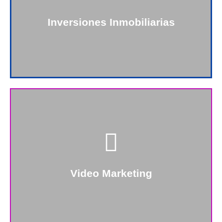
logres en tiempo record.
Inversiones Inmobiliarias
+Info
Hay muchas formas de presentar tus productos y
servicios a tus clientes, con nosotros tienes la
oportunidad de hacerlo de la manera más creativa.
Video Marketing
+Info