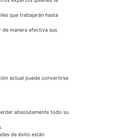
tros expertos quienes te
les que trabajarán hasta
r de manera efectiva sus
s requerimientos en este
ación actual puede convertirse
 perder absolutamente todo su
.
ades de éxito están