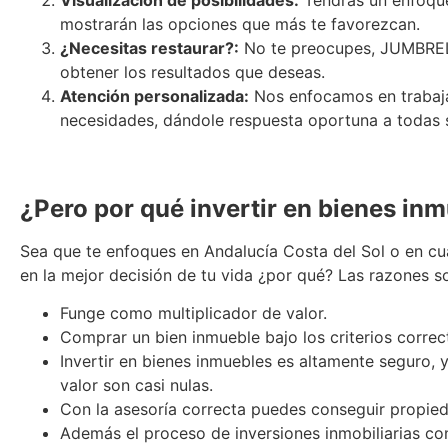
Visualización de posibilidades:
Tendrás un enfoque
mostrarán las opciones que más te favorezcan.
¿Necesitas restaurar?:
No te preocupes, JUMBRELA 
obtener los resultados que deseas.
Atención personalizada:
Nos enfocamos en trabajar
necesidades, dándole respuesta oportuna a todas 
Incursionamos en el ámbito de las inversiones inmobil
ámbito.
¿Pero por qué invertir en bienes in
Sea que te enfoques en Andalucía Costa del Sol o en cualq
en la mejor decisión de tu vida ¿por qué? Las razones s
Funge como multiplicador de valor.
Comprar un bien inmueble bajo los criterios correct
Invertir en bienes inmuebles es altamente seguro,
valor son casi nulas.
Con la asesoría correcta puedes conseguir propied
Además el proceso de inversiones inmobiliarias co