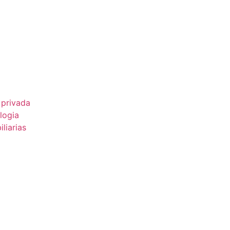
 privada
logia
liarias