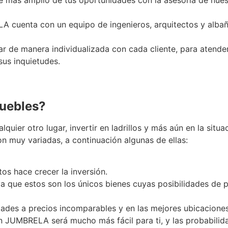
 más amplio de tus oportunidades con la asesoría de nues
cuenta con un equipo de ingenieros, arquitectos y albañi
 de manera individualizada con cada cliente, para atende
sus inquietudes.
iarias para ayudarte a resolver de manera eficaz todos tu
muebles?
uier otro lugar, invertir en ladrillos y más aún en la situ
on muy variadas, a continuación algunas de ellas:
os hace crecer la inversión.
 ya que estos son los únicos bienes cuyas posibilidades de
ades a precios incomparables y en las mejores ubicaciones
n JUMBRELA será mucho más fácil para ti, y las probabilid