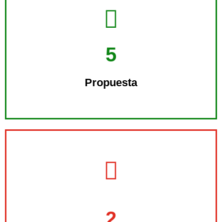
mejores estrategias a adoptar
5
Compartimos con usted las
Propuesta
sus objetivos
Nos entrevistamos para conocer
2