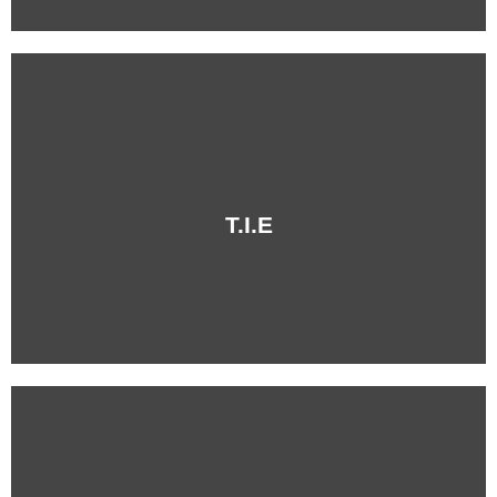
+Info
T.I.E