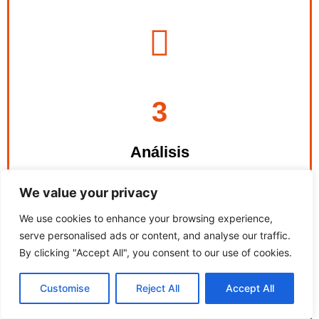
necesidades concretas
Analizamos cuáles son sus
3
Análisis
We value your privacy
We use cookies to enhance your browsing experience,
serve personalised ads or content, and analyse our traffic.
By clicking "Accept All", you consent to our use of cookies.
Customise
Reject All
Accept All
para lograr su objetivo
7
Le proporcionamos el servicio