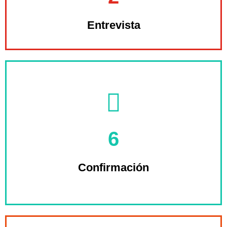
Entrevista
prefiere emplear
6
Usted confirma qué estrategia
Confirmación