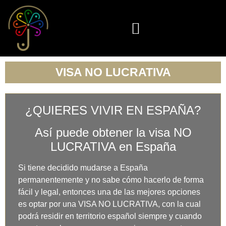
VISA NO LUCRATIVA
¿QUIERES VIVIR EN ESPAÑA?
Así puede obtener la visa NO
LUCRATIVA en España
Si tiene decidido mudarse a España
permanentemente y no sabe cómo hacerlo de forma
fácil y legal, entonces una de las mejores opciones
es optar por una VISA NO LUCRATIVA, con la cual
podrá residir en territorio español siempre y cuando